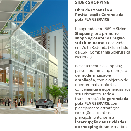
SIDER SHOPPING
Obra de Expansão e
Revitalização Gerenciada
pela PLANSERVICE
Inaugurado em 1989, o
Sider
Shopping
foi o
primeiro
shopping center da região
Sul Fluminense
. Localizado
em Volta Redonda (RJ), ao lado
da CSN (Companhia Siderúrgica
Nacional).
Recentemente, o shopping
passou por um amplo projeto
de
modernização e
ampliação
, com o objetivo de
oferecer mais conforto,
conveniência e experiências aos
seus visitantes. Toda a
transformação foi
gerenciada
pela PLANSERVICE
, com
planejamento estratégico,
execução eficiente e,
principalmente,
sem a
interrupção das atividades
do shopping
durante as obras.