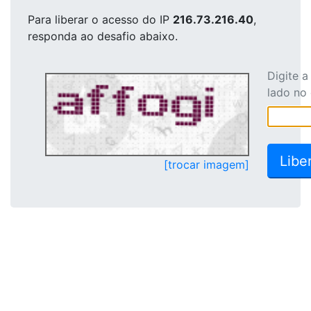
Para liberar o acesso
do IP
216.73.216.40
,
responda ao desafio abaixo.
Digite 
lado no
[trocar imagem]