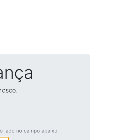
ança
nosco.
ao lado no campo abaixo