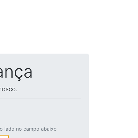
ança
nosco.
ao lado no campo abaixo