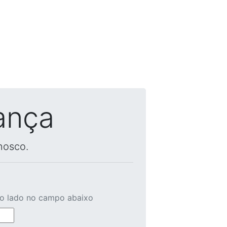
ança
nosco.
ao lado no campo abaixo