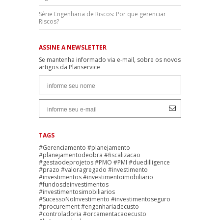
Série Engenharia de Riscos: Por que gerenciar
Riscos?
ASSINE A NEWSLETTER
Se mantenha informado via e-mail, sobre os novos
artigos da Planservice
TAGS
#Gerenciamento #planejamento
#planejamentodeobra #fiscalizacao
#gestaodeprojetos #PMO #PMI #duedilligence
#prazo #valoragregado #investimento
#investimentos #investimentoimobiliario
#fundosdeinvestimentos
#investimentosimobiliarios
#SucessoNoInvestimento #investimentoseguro
#procurement #engenhariadecusto
#controladoria #orcamentacaoecusto